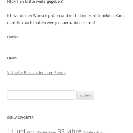
NICHT an Dritte weitergegeben)
Ich werde den Wunsch prüfen und mich dann zurückmelden. Kann
natürlich auch mal ein wenig dauern, aber ich tu's!
Danke!
LINKS
Virtueller Besuch der alten Penne
Suchen
nach:
SCHLAGWÖRTER
11.Juni
33 Jahre
23.12.
30-Jahr-Feier
35 Jahre Abitur