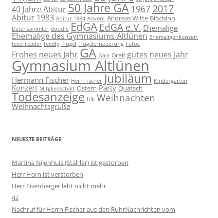
50 Jahre GA
2017
1967
40 Jahre Abitur
Abitur 1983
Andreas Witte
Blödsinn
Abitur 1984
Advent
EdGA
EdGA e.V.
Ehemalige
Datensammler
doodle
Ehemalige des Gymnasiums Altlünen
Ehemaligenkonzert
feed-reader
feedly
Flügel
Flügelerneuerung
Fotos
GA
Frohes neues Jahr
gutes neues Jahr
Greif
Gala
Gymnasium Altlünen
Jubiläum
Hermann Fischer
Herr Fischer
Kindergarten
Konzert
Party
Ostern
Quatsch
Mitgliedschaft
Todesanzeige
Weihnachten
Ulk
Weihnachtsgrüße
NEUESTE BEITRÄGE
Martina Nijenhuis (Stähler) ist gestorben
Herr Horn ist verstorben
Herr Eisenberger lebt nicht mehr
42
Nachruf für Herrn Fischer aus den RuhrNachrichten vom