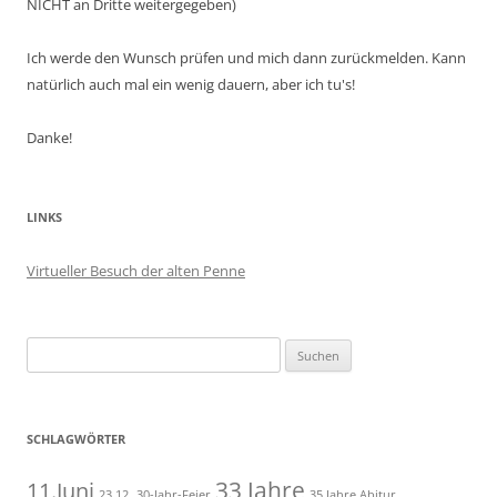
NICHT an Dritte weitergegeben)
Ich werde den Wunsch prüfen und mich dann zurückmelden. Kann
natürlich auch mal ein wenig dauern, aber ich tu's!
Danke!
LINKS
Virtueller Besuch der alten Penne
Suchen
nach:
SCHLAGWÖRTER
11.Juni
33 Jahre
23.12.
30-Jahr-Feier
35 Jahre Abitur