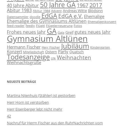
50 Jahre GA
2017
1967
40 Jahre Abitur
Abitur 1983
Andreas Witte
Blödsinn
Abitur 1984
Advent
EdGA
EdGA e.V.
Ehemalige
Datensammler
doodle
Ehemalige des Gymnasiums Altlünen
Ehemaligenkonzert
feed-reader
feedly
Flügel
Flügelerneuerung
Fotos
GA
Frohes neues Jahr
gutes neues Jahr
Greif
Gala
Gymnasium Altlünen
Jubiläum
Hermann Fischer
Herr Fischer
Kindergarten
Konzert
Party
Ostern
Quatsch
Mitgliedschaft
Todesanzeige
Weihnachten
Ulk
Weihnachtsgrüße
NEUESTE BEITRÄGE
Martina Nijenhuis (Stähler) ist gestorben
Herr Horn ist verstorben
Herr Eisenberger lebt nicht mehr
42
Nachruf für Herrn Fischer aus den RuhrNachrichten vom