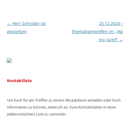
Beitragsnavigation
←
Herr Schröder ist
23.12.2024 –
gestorben
Ehemaligentreffen im „(Ab
ins) Greif“
→
Kontaktliste
Um Euch für ein Treffen zu einem Abi-Jubiläum einladen oder Euch
informieren zu können, biete ich an, Eure Kontaktdaten in einer
(elektronischen) Liste zu sammeln.