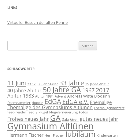
LINKS
Virtueller Besuch der alten Penne
Suchen
nach:
SCHLAGWÖRTER
11.Juni
33 Jahre
23.12.
30-Jahr-Feier
35 Jahre Abitur
50 Jahre GA
2017
1967
40 Jahre Abitur
Abitur 1983
Andreas Witte
Blödsinn
Abitur 1984
Advent
EdGA
EdGA e.V.
Ehemalige
Datensammler
doodle
Ehemalige des Gymnasiums Altlünen
Ehemaligenkonzert
feed-reader
feedly
Flügel
Flügelerneuerung
Fotos
GA
Frohes neues Jahr
gutes neues Jahr
Greif
Gala
Gymnasium Altlünen
Jubiläum
Hermann Fischer
Herr Fischer
Kindergarten